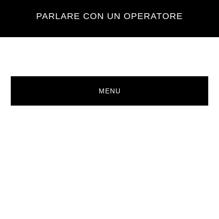
Skip
Skip
PARLARE CON UN OPERATORE
to
to
main
footer
content
MENU