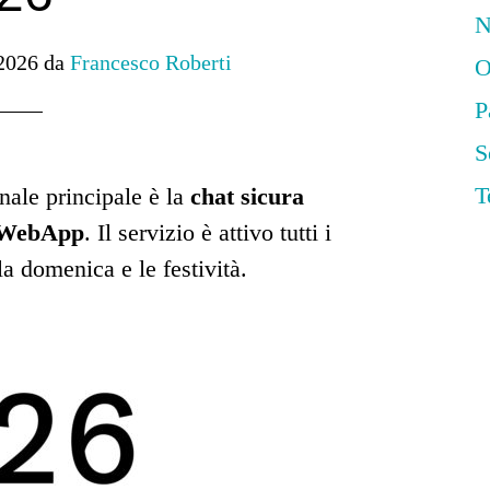
N
2026
da
Francesco Roberti
O
P
S
T
nale principale è la
chat sicura
la WebApp
. Il servizio è attivo tutti i
la domenica e le festività.