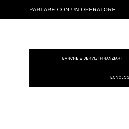
Skip
Skip
Skip
Skip
PARLARE CON UN OPERATORE
to
to
to
to
primary
main
primary
footer
navigation
content
sidebar
BANCHE E SERVIZI FINANZIARI
TECNOLOG