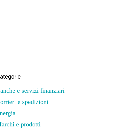
Primary Sidebar
ategorie
anche e servizi finanziari
orrieri e spedizioni
nergia
archi e prodotti