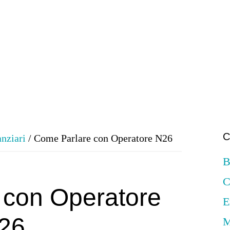
C
anziari
/
Come Parlare con Operatore N26
B
C
 con Operatore
E
26
M