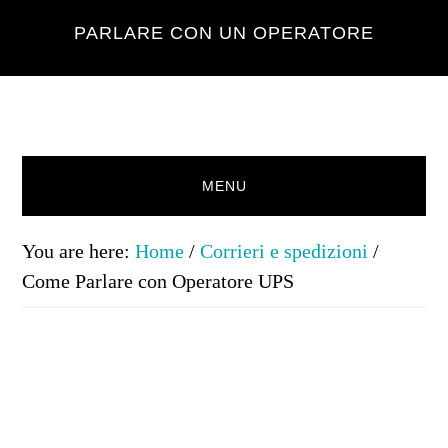
Skip
Skip
Skip
Skip
PARLARE CON UN OPERATORE
to
to
to
to
primary
main
primary
footer
navigation
content
sidebar
MENU
You are here:
Home
/
Corrieri e spedizioni
/
Come Parlare con Operatore UPS