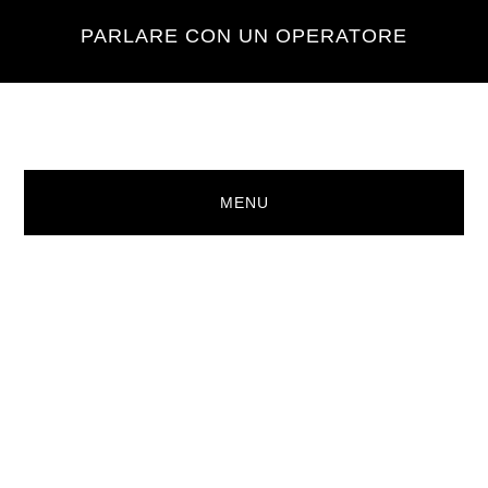
Skip
Skip
PARLARE CON UN OPERATORE
to
to
main
footer
content
MENU