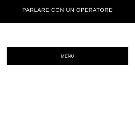
Skip
Skip
PARLARE CON UN OPERATORE
to
to
main
footer
content
MENU