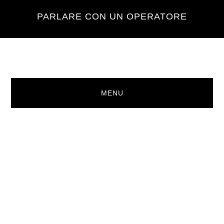
Skip
Skip
PARLARE CON UN OPERATORE
to
to
main
footer
content
MENU