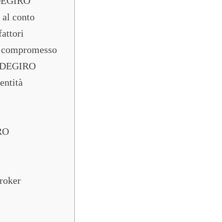
 DEGIRO
 al conto
attori
to compromesso
e DEGIRO
entità
RO
broker