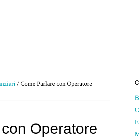
C
anziari
/
Come Parlare con Operatore
B
C
E
 con Operatore
M