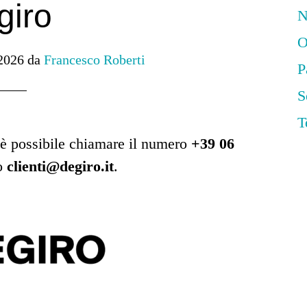
giro
N
O
2026
da
Francesco Roberti
P
S
T
è possibile chiamare il numero
+39 06
zo
clienti@degiro.it
.