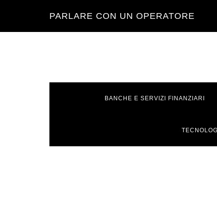
Skip
Skip
Skip
Skip
PARLARE CON UN OPERATORE
to
to
to
to
primary
main
primary
footer
navigation
content
sidebar
BANCHE E SERVIZI FINANZIARI
TECNOLOG