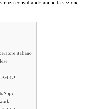
sistenza consultando anche la sezione
ratore italiano
lese
 DEGIRO
atsApp?
twork