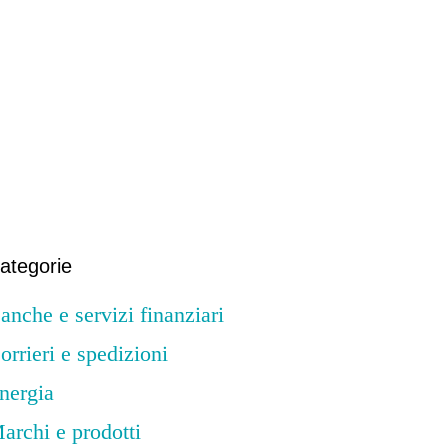
Primary Sidebar
ategorie
anche e servizi finanziari
orrieri e spedizioni
nergia
archi e prodotti